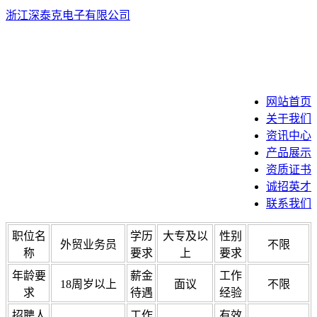
浙江深泰克电子有限公司
EN
中
网站首页
关于我们
资讯中心
产品展示
资质证书
诚招英才
联系我们
职位名
学历
大专及以
性别
外贸业务员
不限
称
要求
上
要求
年龄要
薪金
工作
18周岁以上
面议
不限
求
待遇
经验
招聘人
工作
有效