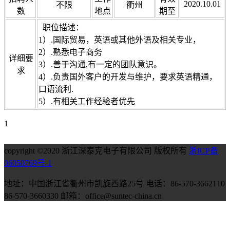
2020.10.01
不限
衢州
数
地点
期至
职位描述：
1）.国际贸易，英语或其他外语及相关专业，
2）.熟悉电子商务
详细要
3）.善于沟通,有一定的团队意识。
求
4）.负责国外客户的开发与维护，要求英语精通，
口语流利.
5）.有相关工作经验者优先
1
copyright ©2020 浙江深泰克电子有限公司 版权所有
浙ICP备
06050769号-1
地址：中国浙江省衢州市凯旋西路25号 电话：86-570-3662110
86-570-3660330 邮箱：office@suntec-china.cn