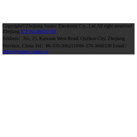
Copyright©Zhejiang Suntec Electronic Co., Ltd.All right sreserved
Zhejiang
ICP No.06050769
Address：No. 25, Kaixuan West Road, Quzhou City, Zhejiang
Province, China Tel：86-570-3662110/86-570-3660330 Email：
office@suntec-china.cn